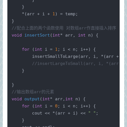
    }
    *(arr + i + 
1
) = temp;
}
//配合上面的两个函数使用 对数组arr作直接插入排序
void
insertSort
(
int
* arr, 
int
 n)
{
for
 (
int
 i = 
1
; i < n; i++) {
insertSmallToLarge
(arr, i, *(arr + i)
//insertLargeToSmall(arr, i, *(arr + 
    }
}
//输出数组arr的元素
void
output
(
int
* arr,
int
 n)
{
for
 (
int
 i = 
0
; i < n; i++) {
        cout << *(arr + i) << 
" "
;
    }