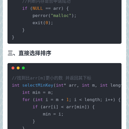
//判断内存是否申请成功
if
 (
NULL
 == arr) {
perror
(
"malloc"
);
exit
(
0
);
    }
}
三、直接选择排序
//找到比arr[m]更小的数 并返回其下标 
int
selectMinKey
(
int
* arr, 
int
 m, 
int
 length)
int
 min = m;
for
 (
int
 i = m + 
1
; i < length; i++) {
if
 (arr[i] < arr[min]) {
            min = i;
        }
    }