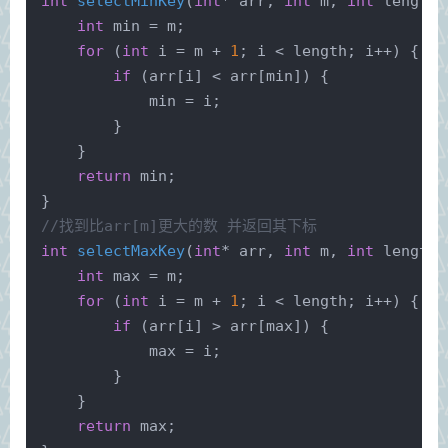
int
selectMinKey
(
int
* arr, 
int
 m, 
int
 length)
int
 min = m;
for
 (
int
 i = m + 
1
; i < length; i++) {
if
 (arr[i] < arr[min]) {
            min = i;
        }
    }
return
 min;
}
//找到比arr[m]更大的数 并返回其下标 
int
selectMaxKey
(
int
* arr, 
int
 m, 
int
 length)
int
 max = m;
for
 (
int
 i = m + 
1
; i < length; i++) {
if
 (arr[i] > arr[max]) {
            max = i;
        }
    }
return
 max;