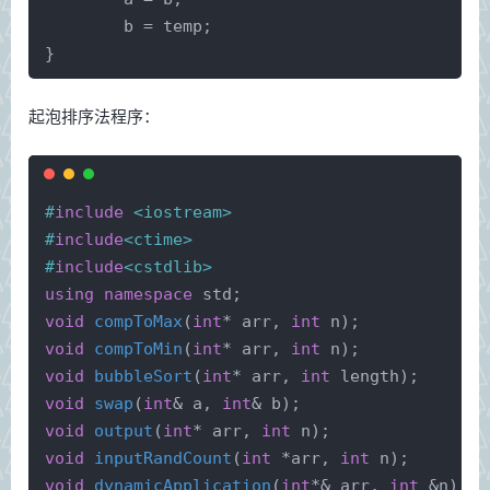
	b = temp;
}
起泡排序法程序：
#
include
<iostream>
#
include
<ctime>
#
include
<cstdlib>
using
namespace
 std;
void
compToMax
(
int
* arr, 
int
 n)
;
void
compToMin
(
int
* arr, 
int
 n)
;
void
bubbleSort
(
int
* arr, 
int
 length)
;
void
swap
(
int
& a, 
int
& b)
;
void
output
(
int
* arr, 
int
 n)
;
void
inputRandCount
(
int
 *arr, 
int
 n)
;
void
dynamicApplication
(
int
*& arr, 
int
 &n)
;