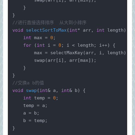
    }
}
//进行直接选择排序  从大到小排序 
void
selectSortToMax
(
int
* arr, 
int
 length)
{
int
 max = 
0
;
for
 (
int
 i = 
0
; i < length; i++) {
        max = selectMaxKey(arr, i, length);
        swap(arr[i], arr[max]);
    }
}
//交换a b的值
void
swap
(
int
& a, 
int
& b)
{
int
 temp = 
0
;
    temp = a;
    a = b;
    b = temp;
}