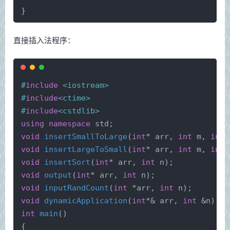
} 
直接插入法程序：
#
include
<iostream>
#
include
<ctime>
#
include
<cstdlib>
using
namespace
 std;
void
insertSmallToLarge
(
int
* arr, 
int
 m, 
int
 
void
insertLargeToSmall
(
int
* arr, 
int
 m, 
int
 
void
insertSort
(
int
* arr, 
int
 n)
;
void
output
(
int
* arr, 
int
 n)
;
void
inputRandCount
(
int
 *arr, 
int
 n)
;
void
dynamicApplication
(
int
*& arr, 
int
 &n)
;
int
main
()
{