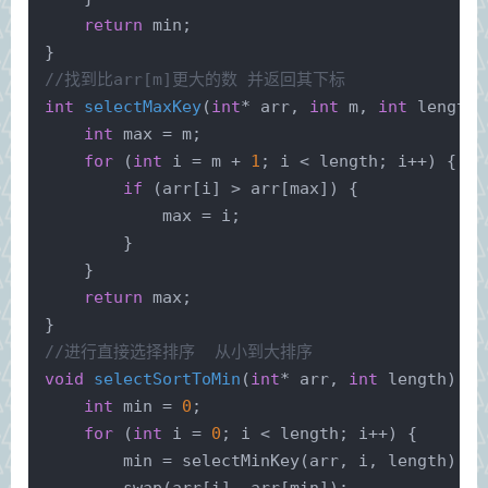
return
 min;
}
//找到比arr[m]更大的数 并返回其下标 
int
selectMaxKey
(
int
* arr, 
int
 m, 
int
 length)
int
 max = m;
for
 (
int
 i = m + 
1
; i < length; i++) {
if
 (arr[i] > arr[max]) {
            max = i;
        }
    }
return
 max;
}
//进行直接选择排序  从小到大排序 
void
selectSortToMin
(
int
* arr, 
int
 length)
{
int
 min = 
0
;
for
 (
int
 i = 
0
; i < length; i++) {
        min = selectMinKey(arr, i, length);
        swap(arr[i], arr[min]);