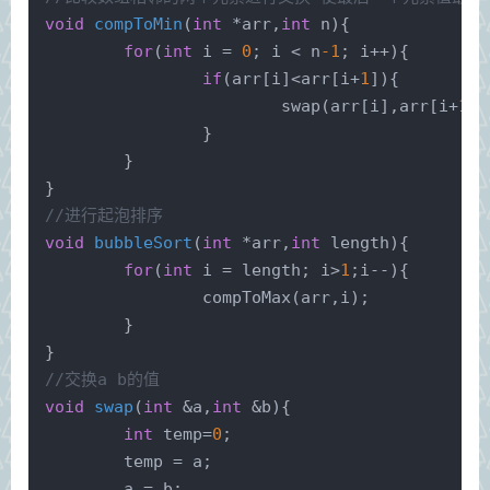
void
compToMin
(
int
 *arr,
int
 n)
{
for
(
int
 i = 
0
; i < n
-1
; i++){
if
(arr[i]<arr[i+
1
]){
swap
(arr[i],arr[i+
1
])
		}
	} 
}
//进行起泡排序
void
bubbleSort
(
int
 *arr,
int
 length)
{
for
(
int
 i = length; i>
1
;i--){
compToMax
(arr,i);
	} 
}
//交换a b的值
void
swap
(
int
 &a,
int
 &b)
{
int
 temp=
0
;
	temp = a;
	a = b;