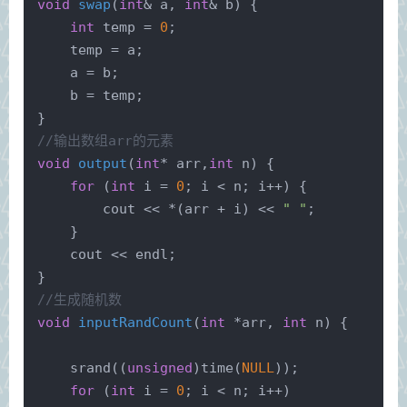
void
swap
(
int
& a, 
int
& b)
{
int
 temp = 
0
;
    temp = a;
    a = b;
    b = temp;
}
//输出数组arr的元素
void
output
(
int
* arr,
int
 n)
{
for
 (
int
 i = 
0
; i < n; i++) {
        cout << *(arr + i) << 
" "
;
    }
    cout << endl;
}
//生成随机数
void
inputRandCount
(
int
 *arr, 
int
 n)
{
srand
((
unsigned
)
time
(
NULL
));
for
 (
int
 i = 
0
; i < n; i++)