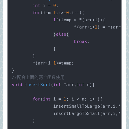
int
 i = 
0
;
for
(i=m
-1
;i>=
0
;i--){
if
(temp > *(arr+i)){
			*(arr+i+
1
) = *(arr+i)
		}
else
{
break
;
		}
	}
	*(arr+i+
1
)=temp;
}
//配合上面的两个函数使用
void
insertSort
(
int
 *arr,
int
 n)
{
for
(
int
 i = 
1
; i < n; i++){
insertSmallToLarge
(arr,i,*(ar
insertLargeToSmall
(arr,i,*(ar
	}