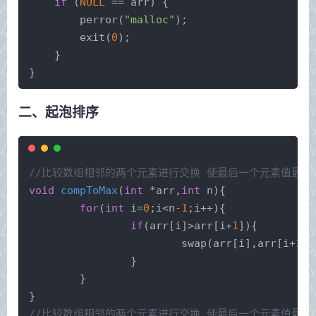
if
 (
NULL
 == arr) {
perror
(
"malloc"
);
exit
(
0
);
    }
}
二、起泡排序
//比较数组相邻的两个元素进行交换 使最后一个元素值最大
void
compToMax
(
int
 *arr,
int
 n)
{
for
(
int
 i=
0
;i<n
-1
;i++){
if
(arr[i]>arr[i+
1
]){
swap
(arr[i],arr[i+
1
])
		}
	}
}
//比较数组相邻的两个元素进行交换 使最后一个元素值最小