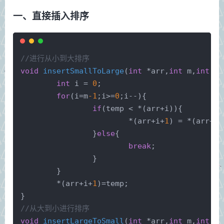
一、直接插入排序
//进行从小到大排序
void
insertSmallToLarge
(
int
 *arr,
int
 m,
int
 te
int
 i = 
0
;
for
(i=m
-1
;i>=
0
;i--){
if
(temp < *(arr+i)){
			*(arr+i+
1
) = *(arr+i)
		}
else
{
break
;
		}
	}
	*(arr+i+
1
)=temp;
}
//从大到小进行排序
void
insertLargeToSmall
(
int
 *arr,
int
 m,
int
 te