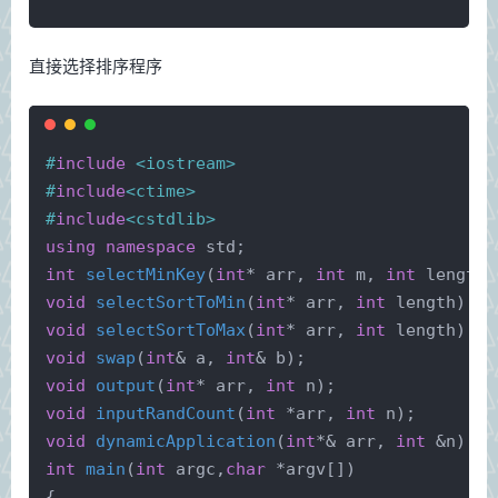
直接选择排序程序
#
include
<iostream>
#
include
<ctime>
#
include
<cstdlib>
using
namespace
 std;
int
selectMinKey
(
int
* arr, 
int
 m, 
int
 length)
void
selectSortToMin
(
int
* arr, 
int
 length)
;
void
selectSortToMax
(
int
* arr, 
int
 length)
;
void
swap
(
int
& a, 
int
& b)
;
void
output
(
int
* arr, 
int
 n)
;
void
inputRandCount
(
int
 *arr, 
int
 n)
;
void
dynamicApplication
(
int
*& arr, 
int
 &n)
;
int
main
(
int
 argc,
char
 *argv[])
{