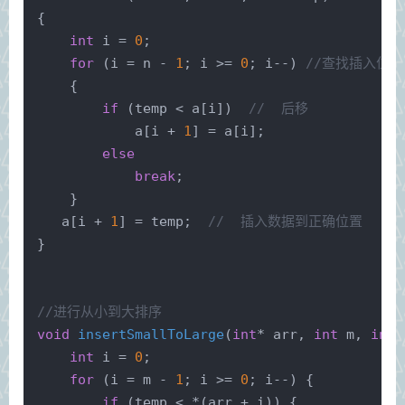
{
int
 i = 
0
;
for
 (i = n - 
1
; i >= 
0
; i--) 
//查找插入位置
    {
if
 (temp < a[i])  
//  后移
            a[i + 
1
] = a[i];
else
break
;
    }
   a[i + 
1
] = temp;  
//  插入数据到正确位置
}
//进行从小到大排序
void
insertSmallToLarge
(
int
* arr, 
int
 m, 
int
 
int
 i = 
0
;
for
 (i = m - 
1
; i >= 
0
; i--) {
if
 (temp < *(arr + i)) {