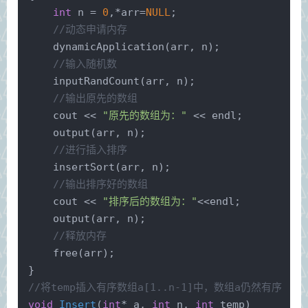
int
 n = 
0
,*arr=
NULL
;
//动态申请内存
dynamicApplication
(arr, n);
//输入随机数
inputRandCount
(arr, n);
//输出原先的数组
    cout << 
"原先的数组为："
 << endl;
output
(arr, n);
//进行插入排序
insertSort
(arr, n);
//输出排序好的数组
    cout << 
"排序后的数组为："
<<endl;
output
(arr, n);
//释放内存
free
(arr);
}
//将temp插入有序数组a[1..n-1]中，数组a仍然有序
void
Insert
(
int
* a, 
int
 n, 
int
 temp)