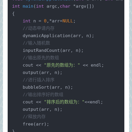
int
main
(
int
 argc,
char
 *argv[])
{
int
 n = 
0
,*arr=
NULL
;
//动态申请内存
dynamicApplication
(arr, n);
//输入随机数
inputRandCount
(arr, n);
//输出原先的数组
    cout << 
"原先的数组为："
 << endl;
output
(arr, n);
//进行插入排序
bubbleSort
(arr, n);
//输出排序好的数组
    cout << 
"排序后的数组为："
<<endl;
output
(arr, n);
//释放内存
free
(arr);
}