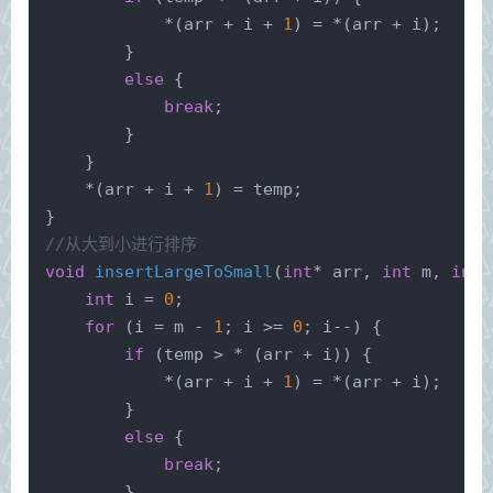
            *(arr + i + 
1
) = *(arr + i);
        }
else
 {
break
;
        }
    }
    *(arr + i + 
1
) = temp;
}
//从大到小进行排序
void
insertLargeToSmall
(
int
* arr, 
int
 m, 
int
 
int
 i = 
0
;
for
 (i = m - 
1
; i >= 
0
; i--) {
if
 (temp > * (arr + i)) {
            *(arr + i + 
1
) = *(arr + i);
        }
else
 {
break
;
        }