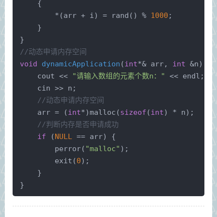
    {
        *(arr + i) = 
rand
() % 
1000
;
    }
}
//动态申请内存空间
void
dynamicApplication
(
int
*& arr, 
int
 &n)
{
    cout << 
"请输入数组的元素个数n："
 << endl;
    cin >> n;
//动态申请内存空间
    arr = (
int
*)
malloc
(
sizeof
(
int
) * n);
//判断内存是否申请成功
if
 (
NULL
 == arr) {
perror
(
"malloc"
);
exit
(
0
);
    }
}