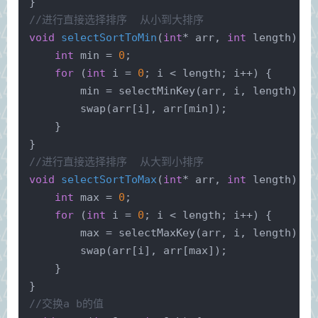
}
//进行直接选择排序  从小到大排序 
void
selectSortToMin
(
int
* arr, 
int
 length)
{
int
 min = 
0
;
for
 (
int
 i = 
0
; i < length; i++) {
        min = 
selectMinKey
(arr, i, length);
swap
(arr[i], arr[min]);
    }
}
//进行直接选择排序  从大到小排序 
void
selectSortToMax
(
int
* arr, 
int
 length)
{
int
 max = 
0
;
for
 (
int
 i = 
0
; i < length; i++) {
        max = 
selectMaxKey
(arr, i, length);
swap
(arr[i], arr[max]);
    }
}
//交换a b的值