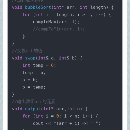
//进行起泡排序
void
bubbleSort
(
int
* arr, 
int
 length)
{
for
 (
int
 i = length; i > 
1
; i--) {
compToMax
(arr, i);
//compToMin(arr, i);
    }
}
//交换a b的值
void
swap
(
int
& a, 
int
& b)
{
int
 temp = 
0
;
    temp = a;
    a = b;
    b = temp;
}
//输出数组arr的元素
void
output
(
int
* arr,
int
 n)
{
for
 (
int
 i = 
0
; i < n; i++) {
        cout << *(arr + i) << 
" "
;