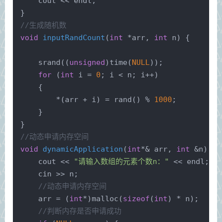
    cout << endl;
}
//生成随机数
void
inputRandCount
(
int
 *arr, 
int
 n)
{
srand
((
unsigned
)
time
(
NULL
));
for
 (
int
 i = 
0
; i < n; i++)
    {
        *(arr + i) = 
rand
() % 
1000
;
    }
}
//动态申请内存空间
void
dynamicApplication
(
int
*& arr, 
int
 &n)
{
    cout << 
"请输入数组的元素个数n："
 << endl;
    cin >> n;
//动态申请内存空间
    arr = (
int
*)
malloc
(
sizeof
(
int
) * n);
//判断内存是否申请成功