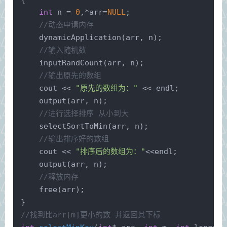
int
 n = 
0
,*arr=
NULL
;
//动态申请内存
dynamicApplication
(arr, n);
//输入随机数
inputRandCount
(arr, n);
//输出原先的数组
    cout << 
"原先的数组为："
 << endl;
output
(arr, n);
//进行选择排序 从小到大
selectSortToMin
(arr, n);
//输出排序好的数组
    cout << 
"排序后的数组为："
<<endl;
output
(arr, n);
//释放内存
free
(arr);
}
//找到比arr[m]更小的数 并返回其下标 