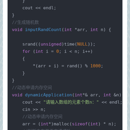
    }
    cout << endl;
}
//生成随机数
void
inputRandCount
(
int
 *arr, 
int
 n)
{
srand
((
unsigned
)
time
(
NULL
));
for
 (
int
 i = 
0
; i < n; i++)
    {
        *(arr + i) = 
rand
() % 
1000
;
    }
}
//动态申请内存空间
void
dynamicApplication
(
int
*& arr, 
int
 &n)
{
    cout << 
"请输入数组的元素个数n："
 << endl;
    cin >> n;
//动态申请内存空间
    arr = (
int
*)
malloc
(
sizeof
(
int
) * n);