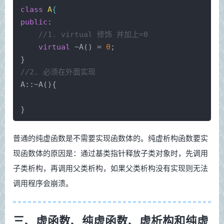
class
A
{
public
:
//1. virtual 修饰 并加上=0
virtual
 ~
A
() = 
0
;
}
//2. 必须在外面实现
A::~
A
(){
}
普通的纯虚函数是不需要实现函数体的。纯虚析构函数要实
现函数体的原因是：通过基类指针释放子类对象时，先调用
子类析构，再调用父类析构，如果父类析构没有实现则无法
调用程序会崩溃。
三、虚函数、纯虚函数、虚析构和纯虚