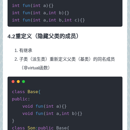
int
fun
(
int
 a)
{}
int
fun
(
int
 a,
int
 b)
{}
int
fun
(
int
 a,
int
 b,
int
 c)
{}
4.2重定义（隐藏父类的成员）
有继承
子类（派生类）重新定义父类（基类）的同名成员
（非virtual函数）
class
Base
{
public
:
void
fun
(
int
 a)
{}
void
fun
(
int
 a,
int
 b)
{}
}
class
Son
:
public
 Base{