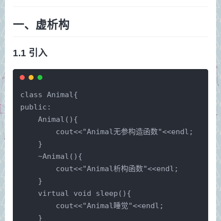
一、虚析构
1.1 引入
class Animal{
public:
    Animal(){
        cout<<"Animal无参构造函数"<<endl;
    }
    ~Animal(){
        cout<<"Animal析构函数"<<endl;
    }
    virtual void sleep(){
        cout<<"Animal睡觉"<<endl;
    }