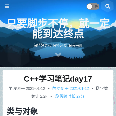
只要脚步不停，就一定
能到达终点
保持好奇心 保持热爱 保有兴趣
C++学习笔记day17
发表于
2021-01-12
更新于
2021-01-12
字数
统计
2.2k
阅读时长
27分
类与对象