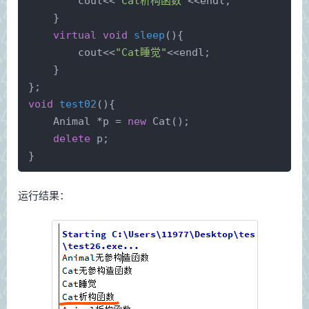
        cout<<
"Cat析构函数"
<<endl;
    }
virtual
void
sleep
()
{
        cout<<
"Cat睡觉"
<<endl;
    }
};
void
test02
()
{
    Animal *p = 
new
Cat
();
delete
 p;
}
运行结果：