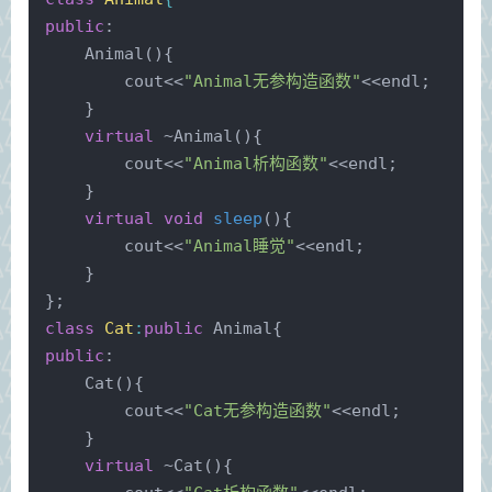
public
:
Animal
(){
        cout<<
"Animal无参构造函数"
<<endl;
    }
virtual
 ~
Animal
(){
        cout<<
"Animal析构函数"
<<endl;
    }
virtual
void
sleep
()
{
        cout<<
"Animal睡觉"
<<endl;
    }
};
class
Cat
:
public
 Animal{
public
:
Cat
(){
        cout<<
"Cat无参构造函数"
<<endl;
    }
virtual
 ~
Cat
(){