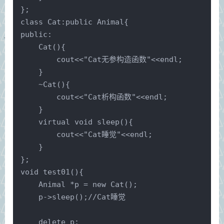
};
class Cat:public Animal{
public:
    Cat(){
        cout<<"Cat无参构造函数"<<endl;
    }
    ~Cat(){
        cout<<"Cat析构函数"<<endl;
    }
    virtual void sleep(){
        cout<<"Cat睡觉"<<endl;
    }
};
void test01(){
    Animal *p = new Cat();
    p->sleep();//Cat睡觉
    delete p;