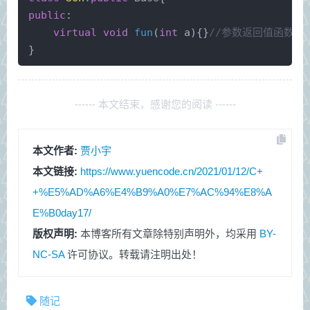
public
:
virtual
void
fun
(
int
 a)
{}
//参数返回值函数名
}
------ 本文结束，感谢您的阅读 ------
本文作者:
贾小宇
本文链接:
https://www.yuencode.cn/2021/01/12/C+
+%E5%AD%A6%E4%B9%A0%E7%AC%94%E8%A
E%B0day17/
版权声明:
本博客所有文章除特别声明外，均采用
BY-
NC-SA
许可协议。转载请注明出处！
随记