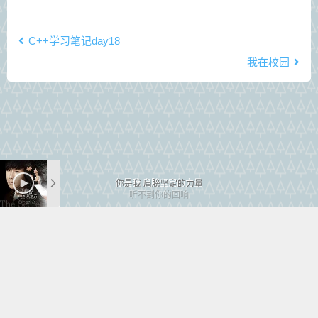
C++学习笔记day18
我在校园
你是我 肩膀坚定的力量
听不到你的回响
还真说不出晚安
懒洋洋
因为互相在依傍
Copyright © 2025
贾小宇
|
鄂ICP备20007949号-1
时间怎么过去
有你 也不会冤枉
为谁辛苦为谁忙
只为了和你分享
只要你的泪光照耀着我胸膛
鄂公网安备 42022202000078号
只要我的生命你肯让我安放
不管外面风雨有多烦乱