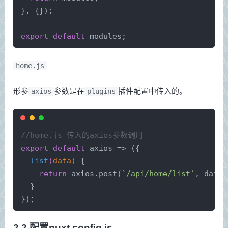
}, {});
export
default
 modules;
home.js
形参
参数是在
插件配置中传入的。
axios
plugins
//home.js 传入的axios参数调用
export
default
 axios => ({
list
(
data
)
 {
return
 axios.post(
`/api/home/list`
, data)
  }
});
2.2 配置nuxt.config.js