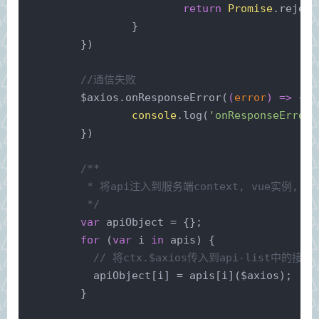
return
Promise
.reject
		}
	})
//通信失败
	$axios.onResponseError(
(
error
) =>
 {
console
.log(
'onResponseError'
	})
/**
	 * 将api注入到服务端context, vue实例, v
	 */
var
 apiObject = {};
for
 (
var
 i 
in
 apis) {
// 将ctx.$axios传入到api-list中的接口
	  apiObject[i] = apis[i]($axios);
	}