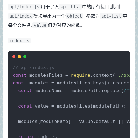
用于导入
中的所有接口,此时
api/index.js
api-list
模块导出为一个
, 参数为
中
api/index
object
api-list
每个文件名,
值为对应的函数。
value
index.js
// api/index.js
const
 modulesFiles = 
require
.context(
"./api-l
const
 modules = modulesFiles.keys().reduce(
(
m
const
 moduleName = modulePath.replace(
/^\.\
const
 value = modulesFiles(modulePath);
  modules[moduleName] = value.default || valu
return
 modules;