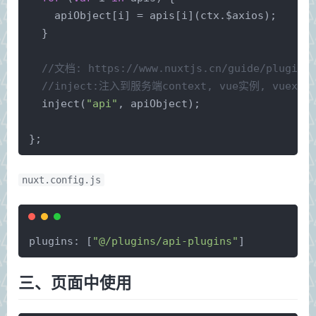
    apiObject[i] = apis[i](ctx.$axios);
  }
//文档: https://www.nuxtjs.cn/guide/plugins
//inject:注入到服务端context, vue实例, vuex中
  inject(
"api"
, apiObject);
};
nuxt.config.js
plugins: [
"@/plugins/api-plugins"
]
三、页面中使用