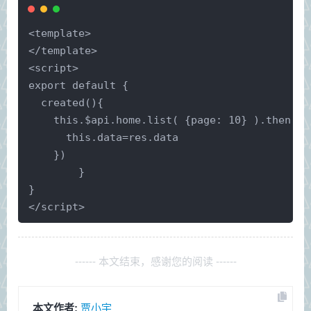
<template>
</template>
<script>
export default {
  created(){
    this.$api.home.list( {page: 10} ).then(re
      this.data=res.data
    })
	}
}
</script>
------ 本文结束，感谢您的阅读 ------
本文作者:
贾小宇