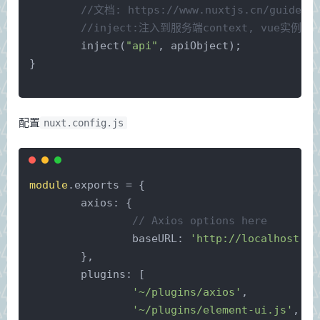
//文档: https://www.nuxtjs.cn/guide/pl
//inject:注入到服务端context, vue实例, 
	inject(
"api"
, apiObject);
}
配置
nuxt.config.js
module
.exports = {
axios
: {
// Axios options here
baseURL
: 
'http://localhost:10
	},
plugins
: [
'~/plugins/axios'
,
'~/plugins/element-ui.js'
,