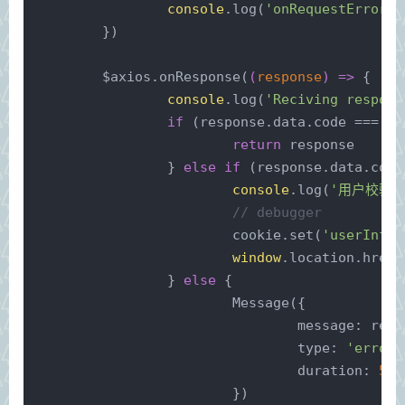
console
.log(
'onRequestError'
,
	})
	$axios.onResponse(
(
response
) =>
 {
console
.log(
'Reciving resposn
if
 (response.data.code === 
0
)
return
 response
		} 
else
if
 (response.data.code
console
.log(
'用户校验失
// debugger
			cookie.set(
'userInfo'
window
.location.href 
		} 
else
 {
			Message({
message
: resp
type
: 
'error'
duration
: 
5
 *
			})