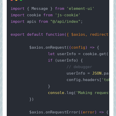
import
 { Message } 
from
'element-ui'
import
 cookie 
from
'js-cookie'
import
 apis 
from
"@/api/index"
;
export
default
function
(
{ $axios, redirect },
	$axios.onRequest(
(
config
) =>
 {
let
 userInfo = cookie.get(
'us
if
 (userInfo) {
// debugger
			userInfo = 
JSON
.parse
			config.headers[
'token
		}
console
.log(
'Making request t
	})
	$axios.onRequestError(
(
error
) =>
 {