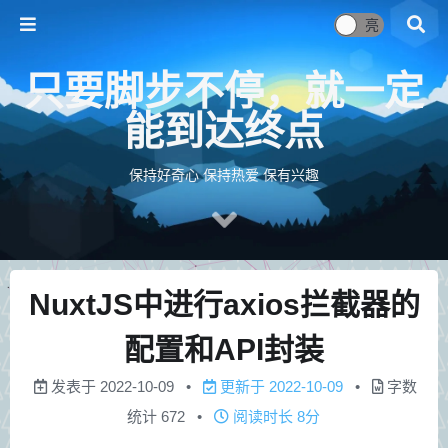
只要脚步不停，就一定
能到达终点
保持好奇心 保持热爱 保有兴趣
NuxtJS中进行axios拦截器的
配置和API封装
发表于
2022-10-09
更新于
2022-10-09
字数
统计
672
阅读时长
8分