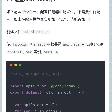
如下配置已经在
一、配置拦截器
中配置过，不需要重复配
置，如未在配置拦截器实现如下代码，请配置如下：
创建文件
api-plugin.js
使用
中
参数暴露
,
注入到服务端
plugin
inject
api
api
,
实例,
中。
context
vue
vuex
//plugins/api-plugin.js
import
 apis 
from
"@/api/index"
;
export
default
 (ctx, inject) => {
var
 apiObject = {};
for
 (
var
 i 
in
 apis) {