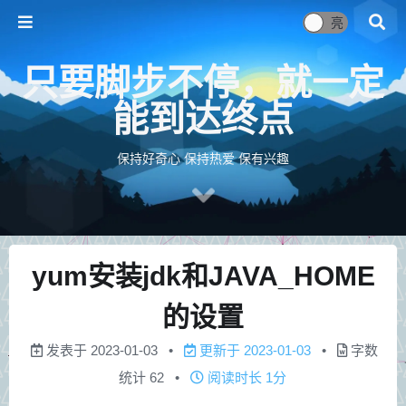
只要脚步不停，就一定
能到达终点
保持好奇心 保持热爱 保有兴趣
yum安装jdk和JAVA_HOME
的设置
发表于
2023-01-03
更新于
2023-01-03
字数
统计
62
阅读时长
1分