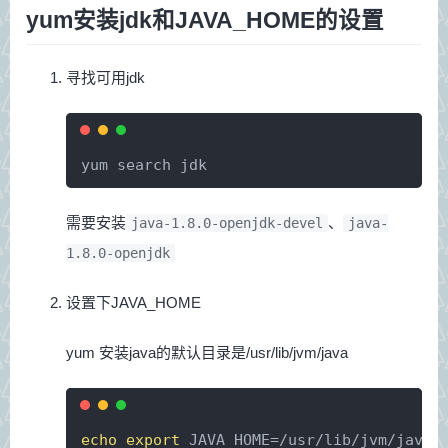
yum安装jdk和JAVA_HOME的设置
寻找可用jdk
yum search jdk
需要安装
、
java-1.8.0-openjdk-devel
java-
1.8.0-openjdk
设置下JAVA_HOME
yum 安装java的默认目录是/usr/lib/jvm/java
echo
export
 JAVA_HOME=/usr/lib/jvm/java/